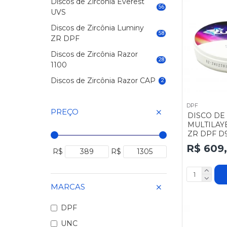
Discos de Zircônia Everest
56
UVS
Discos de Zircônia Luminy
58
ZR DPF
Discos de Zircônia Razor
28
1100
Discos de Zircônia Razor CAP
2
DPF
PREÇO
DISCO DE
MULTILAY
ZR DPF D9
R$ 609
R$
R$
MARCAS
DPF
UNC