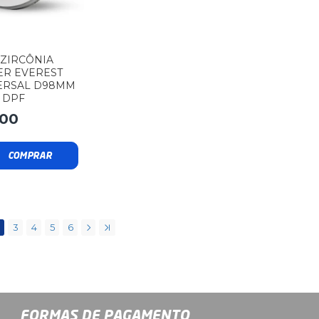
 ZIRCÔNIA
ER EVEREST
ERSAL D98MM
 DPF
,00
COMPRAR
3
4
5
6
FORMAS DE PAGAMENTO