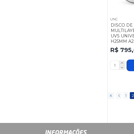
UNC
DISCO DE
MULTILAY
UVS UNIV
H25MM A2
R$ 795
1
2
INFORMAÇÕES