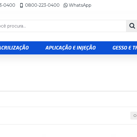
23-0400
0800-223-0400
WhatsApp
ACRILIZAÇÃO
APLICAÇÃO E INJEÇÃO
GESSO E 
O