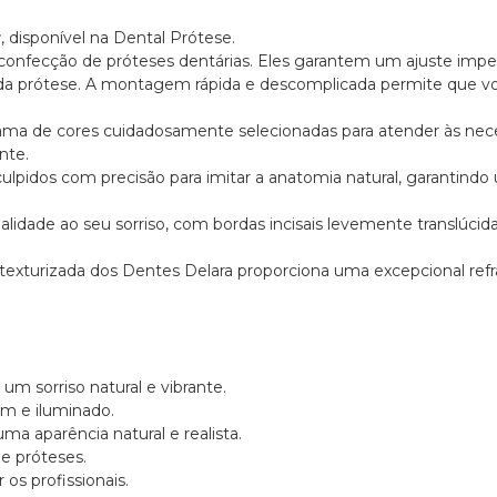
r
, disponível na Dental Prótese.
confecção de próteses dentárias. Eles garantem um ajuste impec
da prótese. A montagem rápida e descomplicada permite que 
gama de cores cuidadosamente selecionadas para atender às nece
nte.
ulpidos com precisão para imitar a anatomia natural, garantind
ialidade ao seu sorriso, com bordas incisais levemente translúc
ie texturizada dos Dentes Delara proporciona uma excepcional ref
um sorriso natural e vibrante.
em e iluminado.
uma aparência natural e realista.
e próteses.
 os profissionais.